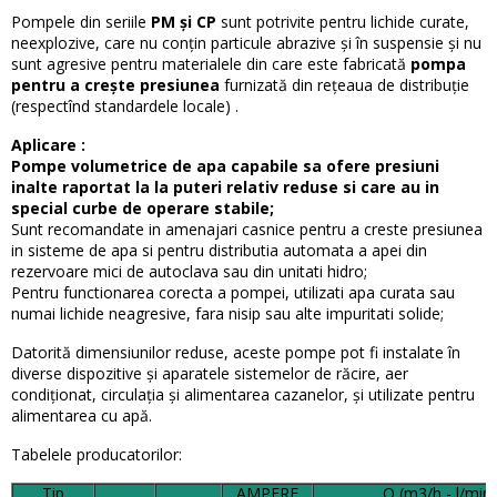
Pompele din seriile
PM și CP
sunt potrivite pentru lichide curate,
neexplozive, care nu conțin particule abrazive și în suspensie și nu
sunt agresive pentru materialele din care este fabricată
pompa
pentru a crește presiunea
furnizată din rețeaua de distribuție
(respectînd standardele locale) .
Aplicare :
Pompe volumetrice de apa capabile sa ofere presiuni
inalte raportat la la puteri relativ reduse si care au in
special curbe de operare stabile;
Sunt recomandate in amenajari casnice pentru a creste presiunea
in sisteme de apa si pentru distributia automata a apei din
rezervoare mici de autoclava sau din unitati hidro;
Pentru functionarea corecta a pompei, utilizati apa curata sau
numai lichide neagresive, fara nisip sau alte impuritati solide;
Datorită dimensiunilor reduse, aceste pompe pot fi instalate în
diverse dispozitive și aparatele sistemelor de răcire, aer
condiționat, circulația și alimentarea cazanelor, și utilizate pentru
alimentarea cu apă.
Tabelele producatorilor:
Tip
AMPERE
Q (m3/h - l/min)