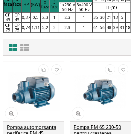
o
3
faza
faze
HP
(KW)
1x230 V
3x400 V
faza
faze
H (m)
50 Hz
50 Hz
CP
CP
0,37
0,5
2,3
1
2,3
1
35
30
21
13
5
-
45
45
CP
CP
0,74
1,11
5,2
2
2,3
1
61
56
48
39
31
18
75
75
Pompa automorsanta
Pompa PM 65 230-50
periferice PM 45
pentru creșterea