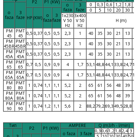
P2
P1 (KW)
0
0,3
0,6
1,2
1,8
2
o
3
faza
faze
0
5
10
20
30
4
o
3
o
3
1x230
3x400
faza
faze
HP
(KW)
faza
faze
V 50
V 50
H (m)
Hz
Hz
PM
PMT
0,5
0,37
0,5
0,5
2,3
1
40
35
30
21
13
45
45
PM
PMT
0,5
0,37
0,5
0,5
2,3
1
40
35
30
21
13
45BR
45BR
PM
PMT
0,5
0,37
0,5
0,5
2,3
1
40
35
30
21
13
45A
45A
PM
PMT
0,7
0,5
0,9
0,9
4
1,7
53,1
48,8
44,1
33,8
24,7
15
65
65
PM
PMT
0,7
0,5
0,9
0,9
4
1,7
53,1
48,8
44,1
33,8
24,7
15
65A
65A
PM
PMT
1
0,74
1,1
1,1
5,2
2
65
61
56
48
39
3
80
80
PM
PMT
1
0,74
1,1
1,1
5,2
2
65
61
56
48
39
3
80A
80A
PM
PMT
1
0,74
1,2
1,1
5,6
2
88,2
79,2
69,3
49,5
28,8
8
90
90
Тип
AMPERE
Q (m3/h - l/min)
P2
P1 (KW)
0,3
0,6
1,2
1,8
2,4
3
o faza
3 faze
o
3
5
10
20
30
40
50