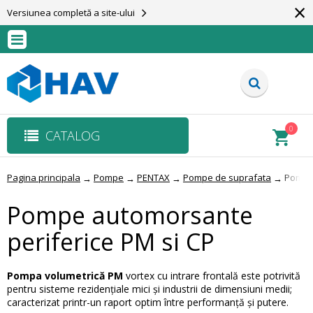
×
Versiunea completă a site-ului
0
CATALOG
Pagina principala
Pompe
PENTAX
Pompe de suprafata
Pompe 
→
→
→
→
Pompe automorsante
periferice PM si CP
Pompa volumetrică PM
vortex cu intrare frontală este potrivită
pentru sisteme rezidențiale mici și industrii de dimensiuni medii;
caracterizat printr-un raport optim între performanță și putere.