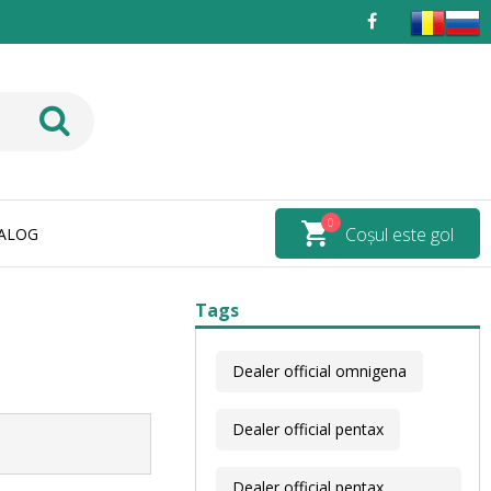
0
Coșul este gol
ALOG
Tags
Dealer official omnigena
Dealer official pentax
Dealer official pentax