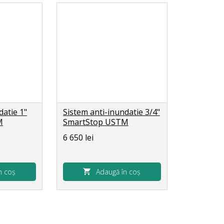
datie 1"
Sistem anti-inundatie 3/4"
M
SmartStop USTM
6 650 lei
n coș
Adaugă în coș