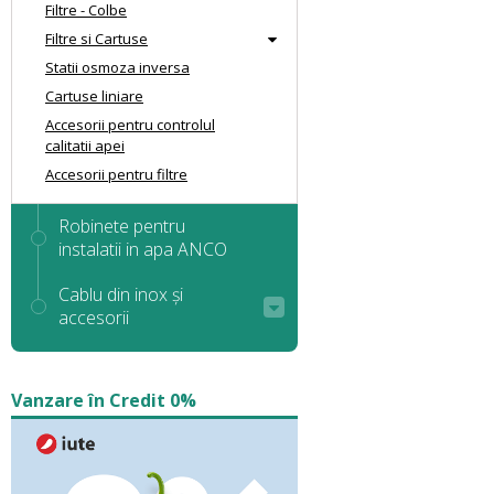
Filtre - Colbe
Filtre si Cartuse
Statii osmoza inversa
Cartuse liniare
Accesorii pentru controlul
calitatii apei
Accesorii pentru filtre
Robinete pentru
instalatii in apa ANCO
Cablu din inox și
accesorii
Vanzare în Credit 0%