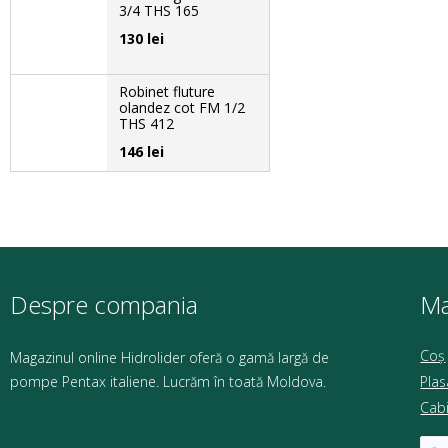
3/4 THS 165
130 lei
Robinet fluture
olandez cot FM 1/2
THS 412
146 lei
Despre compania
Ma
Coș
Magazinul online Hidrolider oferă o gamă largă de
pompe Pentax italiene. Lucrăm în toată Moldova.
Pla
Cab