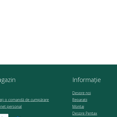
gazin
Informație
Despre noi
sați o comandă de cumpărare
Reparatii
inet personal
Montaj
Despre Pentax