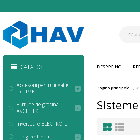
CATALOG
DESPRE NOI
RE
Accesorii pentru irigatie
Pagina principala
US
→
IRITIME
Sisteme
Furtune de gradina
AVCIFLEX
Invertoare ELECTROIL
Fiting politilena