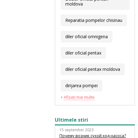
moldova
Reparatia pompelor chisinau
diler oficial omnigena
diler oficial pentax
diler oficial pentax moldova
dirijarea pompei
Afișați mai multe
Ultimele stiri
15 september 2023
Почему возник сухой ход насоса?