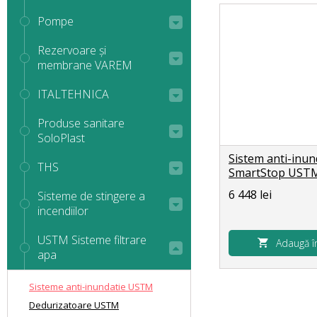
Pompe
Rezervoare și
membrane VAREM
ITALTEHNICA
Produse sanitare
SoloPlast
Sistem anti-inun
THS
SmartStop UST
6 448 lei
Sisteme de stingere a
incendiilor
USTM Sisteme filtrare
Adaugă î
apa
Sisteme anti-inundatie USTM
Dedurizatoare USTM