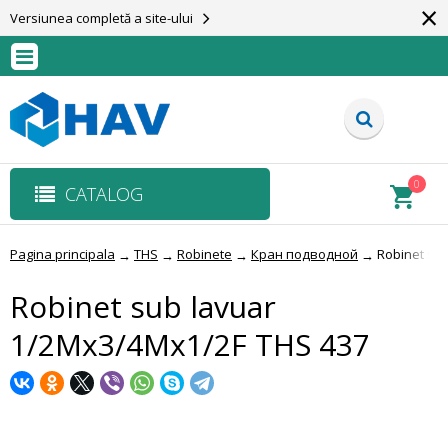
×
Versiunea completă a site-ului
0
CATALOG
Pagina principala
THS
Robinete
Кран подводной
Robinet su
→
→
→
→
Robinet sub lavuar
1/2Mx3/4Mx1/2F THS 437