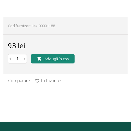
Cod furnizor:
НФ-00001188
93 lei
Adaugă în coș
Comparare
To favorites