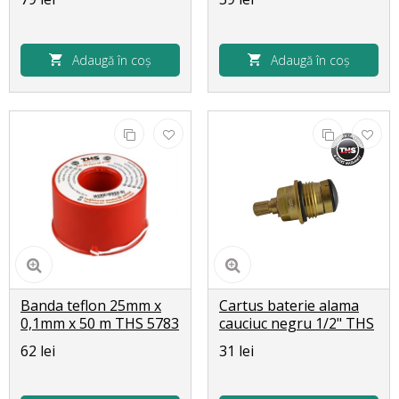
Adaugă în coș
Adaugă în coș
Banda teflon 25mm x
Cartus baterie alama
0,1mm x 50 m THS 5783
cauciuc negru 1/2" THS
9111
62 lei
31 lei