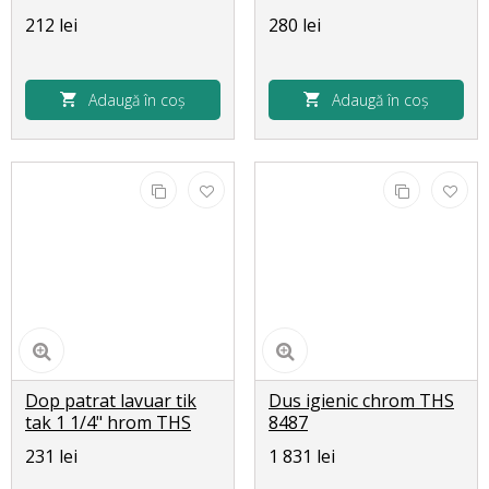
10691
THS 99421
212 lei
280 lei
Adaugă în coș
Adaugă în coș
Dop patrat lavuar tik
Dus igienic chrom THS
tak 1 1/4" hrom THS
8487
9942
231 lei
1 831 lei