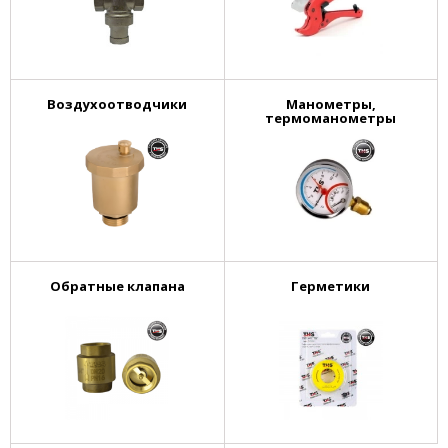
Воздухоотводчики
Манометры,
термоманометры
Обратные клапана
Герметики