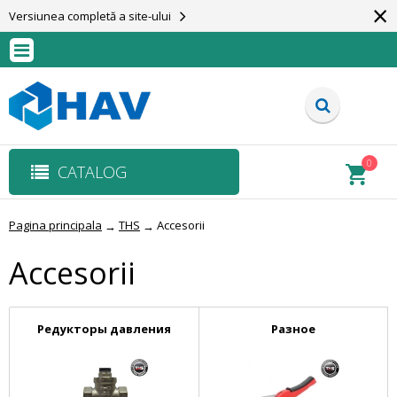
×
Versiunea completă a site-ului
0
CATALOG
Pagina principala
THS
Accesorii
→
→
Accesorii
Редукторы давления
Разное