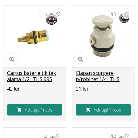
Cartus baterie tik tak
Clapan scurgere
alama 1/2" THS 995
p/robinet 1/4" THS
(1/200)
4018
42 lei
21 lei
Adaugă în coș
Adaugă în coș