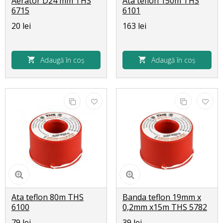
Aerator D24 mm THS
Ata teflon 150m THS
6715
6101
20 lei
163 lei
Adaugă în coș
Adaugă în coș
Ata teflon 80m THS
Banda teflon 19mm x
6100
0,2mm x15m THS 5782
79 lei
39 lei