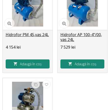
Hidrofor PM 45,vas 24L
Hidrofor AP 100-4"/00,
vas 24L
4 154 lei
7 529 lei
Adaugă în coș
Adaugă în coș