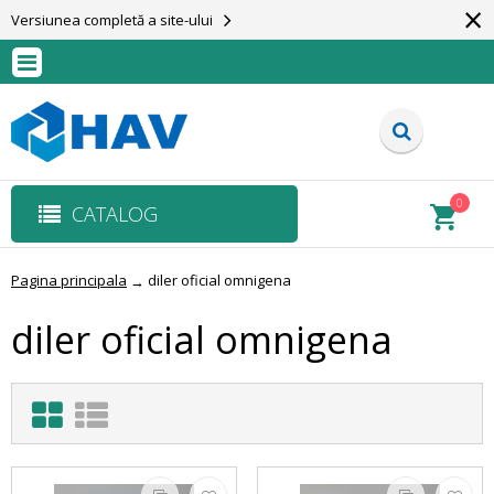
×
Versiunea completă a site-ului
0
CATALOG
Pagina principala
diler oficial omnigena
→
diler oficial omnigena