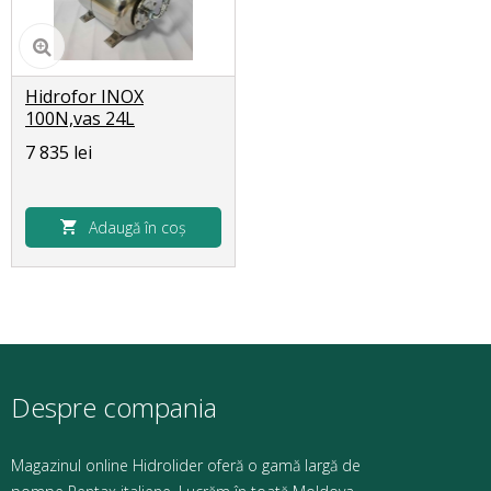
Hidrofor INOX
100N,vas 24L
7 835 lei
Adaugă în coș
Despre compania
Magazinul online Hidrolider oferă o gamă largă de