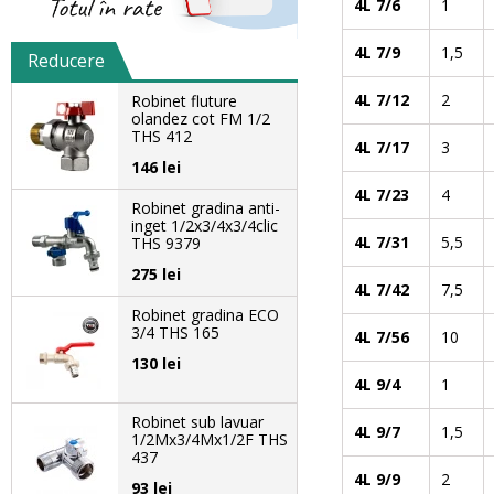
4L 7/6
1
4L 7/9
1,5
Reducere
4L 7/12
2
Robinet fluture
olandez cot FM 1/2
THS 412
4L 7/17
3
146 lei
4L 7/23
4
Robinet gradina anti-
inget 1/2x3/4x3/4clic
4L 7/31
5,5
THS 9379
275 lei
4L 7/42
7,5
Robinet gradina ECO
3/4 THS 165
4L 7/56
10
130 lei
4L 9/4
1
Robinet sub lavuar
4L 9/7
1,5
1/2Mx3/4Mx1/2F THS
437
4L 9/9
2
93 lei