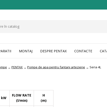
PARATII
MONTAJ
DESPRE PENTAX
CONTACTE
CAT
ompe
PENTAX
Pompe de apa pentru fantani arteziene
Seria 4L
→
→
→
FLOW RATE
H
kW
(l/min)
(m)