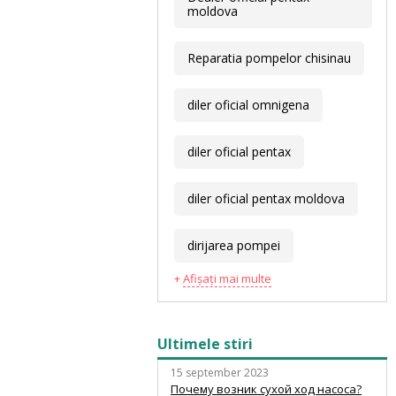
moldova
Reparatia pompelor chisinau
diler oficial omnigena
diler oficial pentax
diler oficial pentax moldova
dirijarea pompei
Afișați mai multe
Ultimele stiri
15 september 2023
Почему возник сухой ход насоса?