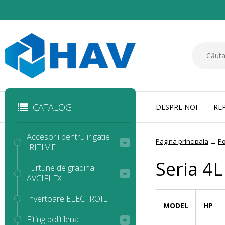
CATALOG
DESPRE NOI
RE
Accesorii pentru irigatie
Pagina principala
P
→
IRITIME
Seria 4L
Furtune de gradina
AVCIFLEX
Invertoare ELECTROIL
MODEL
HP
Fiting politilena