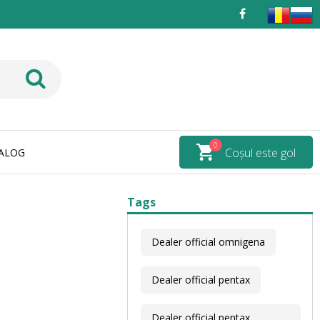
0
Coșul este gol
ALOG
Tags
Dealer official omnigena
Dealer official pentax
Dealer official pentax