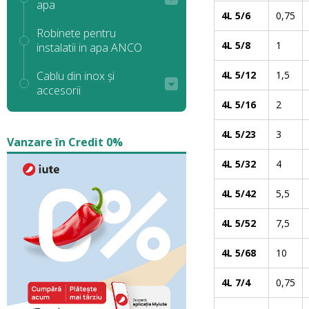
apa
4L 5/6
0,75
Robinete pentru
4L 5/8
1
instalatii in apa ANCO
Cablu din inox și
4L 5/12
1,5
accesorii
4L 5/16
2
4L 5/23
3
Vanzare în Credit 0%
4L 5/32
4
4L 5/42
5,5
4L 5/52
7,5
4L 5/68
10
4L 7/4
0,75