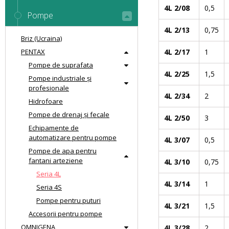
4L 2/08
0,5
Pompe
4L 2/13
0,75
Briz (Ucraina)
PENTAX
4L 2/17
1
Pompe de suprafata
4L 2/25
1,5
Pompe industriale și
profesionale
4L 2/34
2
Hidrofoare
Pompe de drenaj și fecale
4L 2/50
3
Echipamente de
automatizare pentru pompe
4L 3/07
0,5
Pompe de apa pentru
fantani arteziene
4L 3/10
0,75
Seria 4L
4L 3/14
1
Seria 4S
Pompe pentru puturi
4L 3/21
1,5
Accesorii pentru pompe
OMNIGENA
4L 3/28
2