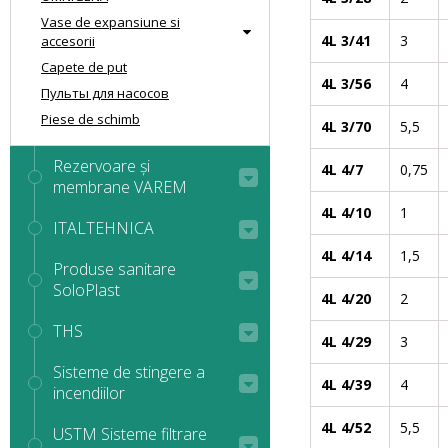
Vase de expansiune si
4L 3/41
3
accesorii
Capete de put
4L 3/56
4
Пульты для насосов
Piese de schimb
4L 3/70
5,5
Rezervoare și
4L 4/7
0,75
membrane VAREM
4L 4/10
1
ITALTEHNICA
4L 4/14
1,5
Produse sanitare
SoloPlast
4L 4/20
2
THS
4L 4/29
3
Sisteme de stingere a
4L 4/39
4
incendiilor
4L 4/52
5,5
USTM Sisteme filtrare