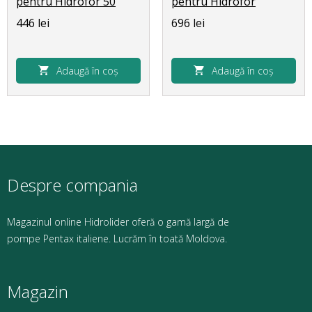
pentru Hidrofor 50
pentru Hidrofor
L(Omnigena)
80;100л (Omnigena)
446 lei
696 lei
Adaugă în coș
Adaugă în coș
Despre compania
Magazinul online Hidrolider oferă o gamă largă de
pompe Pentax italiene. Lucrăm în toată Moldova.
Magazin