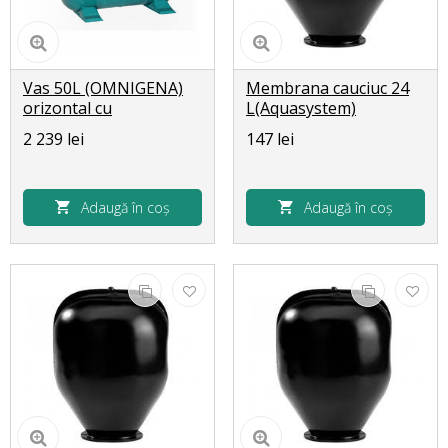
Vas 50L (OMNIGENA)
Membrana cauciuc 24
orizontal cu
L(Aquasystem)
manometru incorporat
2 239 lei
147 lei
Adaugă în coș
Adaugă în coș