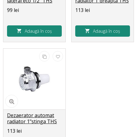
lateral eco 1/2" THS
radiator 1"dreapta THS
2401
2420
99 lei
113 lei
Adaugă în coș
Adaugă în coș
Dezaerator automat
radiator 1"stinga THS
2418
113 lei