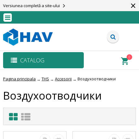
×
Versiunea completă a site-ului
0
CATALOG
Pagina principala
THS
Accesorii
Воздухоотводчики
→
→
→
Воздухоотводчики